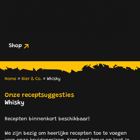
ontstaat een uitgebalanceerde whisky die uitblinkt door
zijn fijne, rijpe aroma’s. De heldere goudkleur weerspiegelt
de zachte en harmonieuze samenstelling. In de mond proef
je een aangename mildheid met een subtiele zoetheid,
verfijnde fruittonen en een vleugje hout. De afdronk is
zacht en rond, met een elegante nasmaak.
Shop
Home
»
Bier & Co.
»
Whisky
Onze receptsuggesties
Whisky
Recepten binnenkort beschikbaar!
We zijn bezig om heerlijke recepten toe te voegen
voor onze kruidenmixen. Kom snel terug en laat je