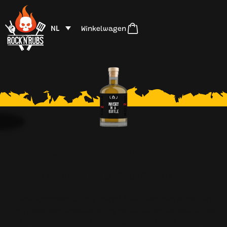
NL
Winkelwagen
WHISKY
Een whisky voor fijnproevers die houden van verfijnde
tonen.
Geniet ervan puur, met ijs of in je favoriete cocktail.
Deze bijzondere whisky brengt twee werelden samen en
zorgt voor een smaakbeleving vol diepte en elegantie. Door
het samenvoegen van zorgvuldig geselecteerde distillaten