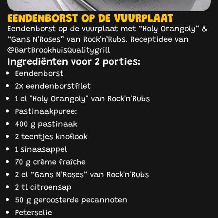
EENDENBORST OP DE VUURPLAAT
Eendenborst op de vuurplaat met “Holy Orangoly” &
“Gans N’Roses” van Rock’n’Rubs. Receptidee van
@BartBrookhuisQualitygrill
Ingrediënten voor 2 porties:
Eendenborst
2x eendenborstfilet
1 el "Holy Orangoly" van Rock'n'Rubs
Pastinaakpuree:
400 g pastinaak
2 teentjes knoflook
1 sinaasappel
70 g crème fraîche
2 el “Gans N’Roses” van Rock'n'Rubs
2 tl citroensap
50 g geroosterde pecannoten
Peterselie