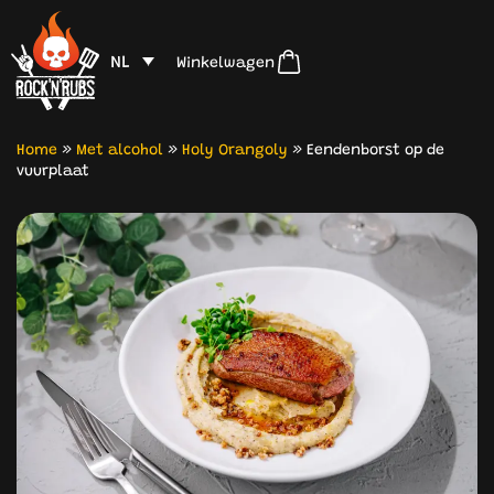
NL
Winkelwagen
Home
»
Met alcohol
»
Holy Orangoly
»
Eendenborst op de
vuurplaat