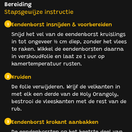
Bereiding
Stapsgewijze instructie
Eendenborst insnijden & voorbereiden
1
Snijd het vel van de eendenborst kruislings
in tot ongeveer ½ cm diep, zonder het vlees
te raken. Wikkel de eendenborsten daarna
in vershoudfolie en laat ze 1 uur op
kamertemperatuur rusten.
Kruiden
2
De folie verwijderen. Wrijf de velkanten in
met elk een derde van de Holy Orangoly,
bestrooi de vleeskanten met de rest van de
rub.
Eendenborst krokant aanbakken
3
De eendenborsten op het heetste deel van