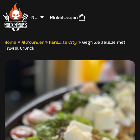
NL
Winkelwagen
Home
»
Allrounder
»
Paradise City
»
Gegrilde salade met
Truffel Crunch