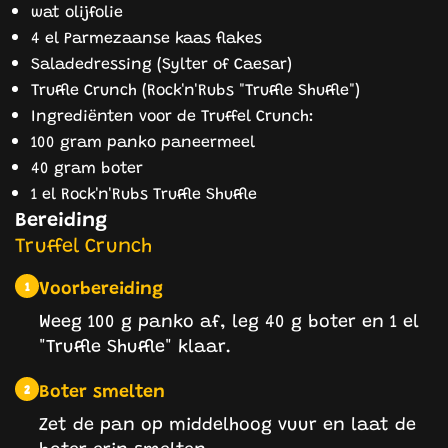
wat olijfolie
4 el Parmezaanse kaas flakes
Saladedressing (Sylter of Caesar)
Truffle Crunch (Rock'n'Rubs "Truffle Shuffle")
Ingrediënten voor de Truffel Crunch:
100 gram panko paneermeel
40 gram boter
1 el Rock'n'Rubs Truffle Shuffle
Bereiding
Truffel Crunch
Voorbereiding
1
Weeg 100 g panko af, leg 40 g boter en 1 el
"Truffle Shuffle" klaar.
Boter smelten
2
Zet de pan op middelhoog vuur en laat de
boter erin smelten.