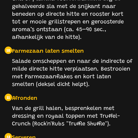
gehalveerde sla met de snijkant naar
beneden op directe hitte en rooster kort
tot er mooie grillstrepen en geroosterde
aroma’s ontstaan (ca. 45–90 sec.,
afhankelijk van de hitte).
Parmezaan laten smelten
10
Salade omscheppen en naar de indirecte of
milde directe hitte verplaatsen. Bestrooien
met Parmezaanflakes en kort laten
smelten (deksel dicht helpt).
Afronden
11
Van de grill halen, besprenkelen met
dressing en royaal toppen met Truffel-
Crunch (Rock'n'Rubs "Truffle Shuffle").
Serveren
12