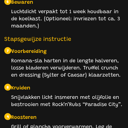
Bewaren
6
Luchtdicht verpakt tot 1 week houdbaar in
de koelkast. (Optioneel: invriezen tot ca. 3
maanden.)
Stapsgewijze instructie
Voorbereiding
7
Romana-sla harten in de lengte halveren,
losse bladeren verwijderen. Truffel crunch
en dressing (Sylter of Caesar) klaarzetten.
Kruiden
8
Snijvlakken licht insmeren met olijfolie en
bestrooien met Rock’n’Rubs “Paradise City”.
Roosteren
9
Grill of plancha voorverwarmen. Leg de