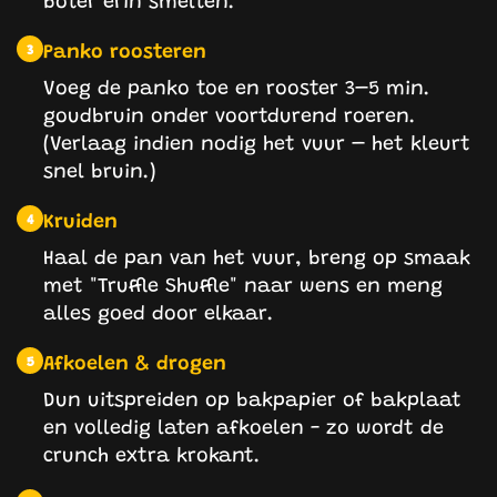
Panko roosteren
3
Voeg de panko toe en rooster 3–5 min.
goudbruin onder voortdurend roeren.
(Verlaag indien nodig het vuur – het kleurt
snel bruin.)
Kruiden
4
Haal de pan van het vuur, breng op smaak
met "Truffle Shuffle" naar wens en meng
alles goed door elkaar.
Afkoelen & drogen
5
Dun uitspreiden op bakpapier of bakplaat
en volledig laten afkoelen - zo wordt de
crunch extra krokant.