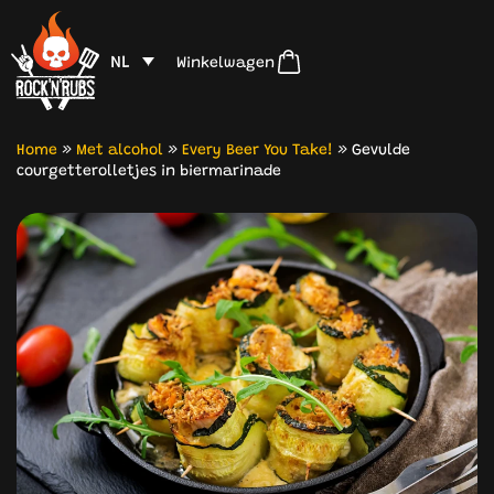
NL
Winkelwagen
Home
»
Met alcohol
»
Every Beer You Take!
»
Gevulde
courgetterolletjes in biermarinade