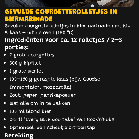
GEVULDE COURGETTEROLLETJES IN
BIERMARINADE
Gevulde courgetterolletjes in biermarinade met kip
& kaas – uit de oven (180 °C)
Ingrediënten voor ca. 12 rolletjes / 2–3
porties:
2 grote courgettes
300 g kipfilet
1 grote wortel
100–150 g geraspte kaas (bijv. Goudse,
Emmentaler, mozzarella)
Zout, peper, paprikapoeder
wat olie om in te bakken
100 ml blond bier
2-3 tl "Every BEER you take" van Rock'n'Rubs
Optioneel: een scheutje citroensap
Bereiding