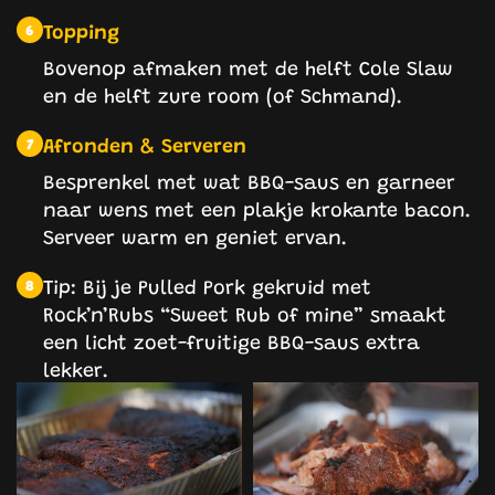
Topping
6
Bovenop afmaken met de helft Cole Slaw
en de helft zure room (of Schmand).
Afronden & Serveren
7
Besprenkel met wat BBQ-saus en garneer
naar wens met een plakje krokante bacon.
Serveer warm en geniet ervan.
Tip: Bij je Pulled Pork gekruid met
8
Rock’n’Rubs “Sweet Rub of mine” smaakt
een licht zoet-fruitige BBQ-saus extra
lekker.