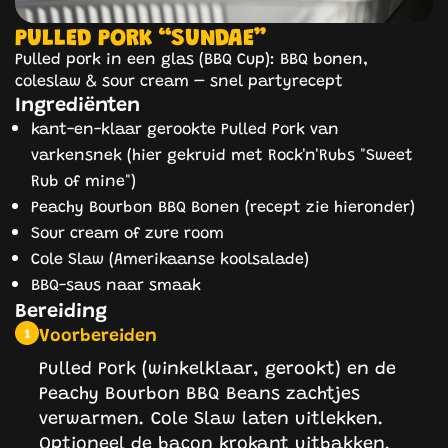
PULLED PORK “SUNDAE”
Pulled pork in een glas (BBQ Cup): BBQ bonen,
coleslaw & sour cream – snel partyrecept
Ingrediënten
kant-en-klaar gerookte Pulled Pork van
varkensnek (hier gekruid met Rock'n'Rubs "Sweet
Rub of mine")
Peachy Bourbon BBQ Bonen (recept zie hieronder)
Sour cream of zure room
Cole Slaw (Amerikaanse koolsalade)
BBQ-saus naar smaak
Bereiding
Voorbereiden
1
Pulled Pork (winkelklaar, gerookt) en de
Peachy Bourbon BBQ Beans zachtjes
verwarmen. Cole Slaw laten uitlekken.
Optioneel de bacon krokant uitbakken.