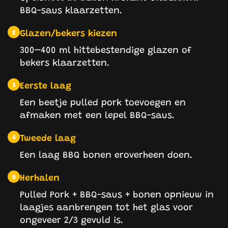
BBQ-saus klaarzetten.
Glazen/bekers kiezen
2
300–400 ml hittebestendige glazen of
bekers klaarzetten.
Eerste laag
3
Een beetje pulled pork toevoegen en
afmaken met een lepel BBQ-saus.
Tweede laag
4
Een laag BBQ bonen eroverheen doen.
Herhalen
5
Pulled Pork + BBQ-saus + bonen opnieuw in
laagjes aanbrengen tot het glas voor
ongeveer 2/3 gevuld is.