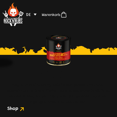
DE
Warenkorb
THE WINNER STEAKS IT ALL – CHILI
STYLE
Play with fire! Crunchy Salzfocken gepaart mit Chili,
Jalapeño und grünem Pfeffer- eine angenehme Schärfe auf
deinem Steak, Burger, Fisch oder Grillgemüse, ohne den
Eigengeschmack zu überdecken.
Shop