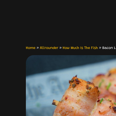
Home
»
Allrounder
»
How Much Is The Fish
»
Bacon L