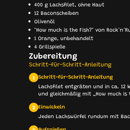
400 g Lachsfilet, ohne Haut
12 Baconscheiben
Olivenöl
"How much is the Fish?" von Rock´n´R
1 Orange, unbehandelt
4 Grillspieße
Zubereitung
Schritt-für-Schritt-Anleitung
Schritt-für-Schritt-Anleitung
1
Lachsfilet entgräten und in ca. 12 
und gleichmäßig mit „How much is t
Einwickeln
2
Jeden Lachswürfel rundum mit Bac
Aufspießen
3