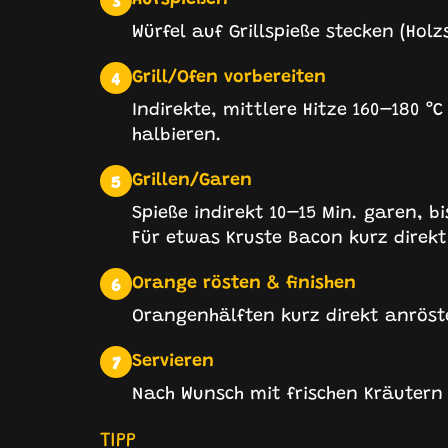
Würfel auf Grillspieße stecken (Holz
Grill/Ofen vorbereiten
4
Indirekte, mittlere Hitze 160–180 °C
halbieren.
Grillen/Garen
5
Spieße indirekt 10–15 Min. garen, bi
Für etwas Kruste Bacon kurz direkt
Orange rösten & finishen
6
Orangenhälften kurz direkt anröst
Servieren
7
Nach Wunsch mit frischen Kräutern 
TIPP