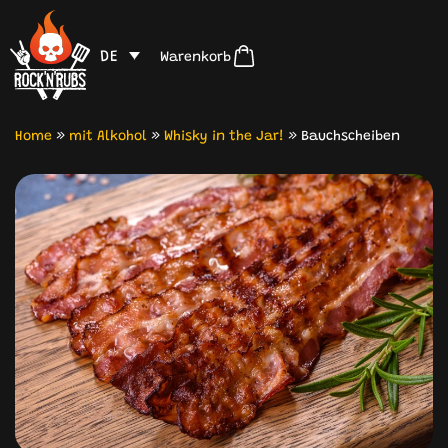
DE
Warenkorb
Home
»
mit Alkohol
»
Whisky in the Jar!
»
Bauchscheiben