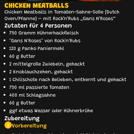
CHICKEN MEATBALLS
Chicken Meatballs in Tomaten-Sahne-Soße (Dutch
Oven/Pfanne) – mit Rock’n’Rubs „Gans N’Roses“
Zutaten für 4 Personen
750 Gramm Hühnerhackfleisch
"Gans N'Roses" von Rock'n'Rubs
120 g Panko Paniermehl
60 g Butter
2 mittelgroße Zwiebeln, gehackt
2 Knoblauchzehen, gehackt
1 Chilischote nach Belieben, entkernt und gehackt
750 ml passierte Tomaten
400 ml Schlagsahne
60 g Butter
ggf etwas Wasser oder Hühnerbrühe
Zubereitung
Vorbereitung
1