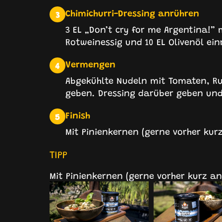
Chimichurri-Dressing anrühren
3
3 EL „Don’t cry for me Argentina!” 
Rotweinessig und 10 EL Olivenöl ei
Vermengen
4
Abgekühlte Nudeln mit Tomaten, Ruc
geben. Dressing darüber geben und
Finish
5
Mit Pinienkernen (gerne vorher kur
TIPP
Mit Pinienkernen (gerne vorher kurz an