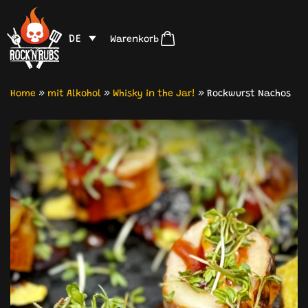
DE
Warenkorb
Home
»
mit Alkohol
»
Whisky in the Jar!
»
Rockwurst Nachos