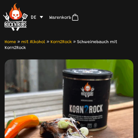
DE
Warenkorb
Home
»
mit Alkohol
»
Korn2Rock
»
Schweinebauch mit
Korn2Rock