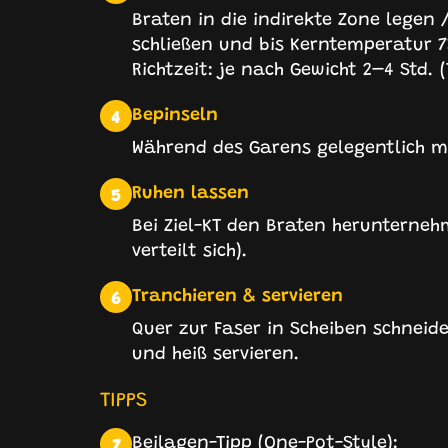
Braten in die indirekte Zone legen 
schließen und bis Kerntemperatur 7
Richtzeit: je nach Gewicht 2–4 Std.
Bepinseln
4
Während des Garens gelegentlich mit
Ruhen lassen
5
Bei Ziel-KT den Braten herunterneh
verteilt sich).
Tranchieren & servieren
6
Quer zur Faser in Scheiben schneid
und heiß servieren.
TIPPS
Beilagen-Tipp (One-Pot-Style):
7