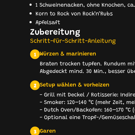
1 Schweinenacken, ohne Knochen, ca.
Korn to Rock von Rock’n’Rubs
Apfelsaft
Zubereitung
Schritt-für-Schritt-Anleitung
Würzen & marinieren
1
Braten trocken tupfen. Rundum mit 
Abgedeckt mind. 30 Min., besser üb
Setup wählen & vorheizen
2
- Grill mit Deckel / Rotisserie: Indir
- Smoker: 120–140 °C (mehr Zeit, me
- Dutch Oven/Backofen: 160–170 °C (
- Optional eine Tropf-/Gemüsescha
Garen
3