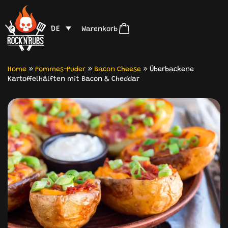
DE
Warenkorb
Home
»
Pommes-Puder
»
Bacon Cheese
»
Überbackene
Kartoffelhälften mit Bacon & Cheddar