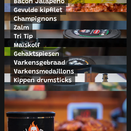
Bacon Jalapeño
Gevulde kipfilet
Champignons
Zalm
Tri Tip
Maïskolf
Gehaktspiesen
Varkensgebraad
Varkensmedaillons
Kippen drumsticks