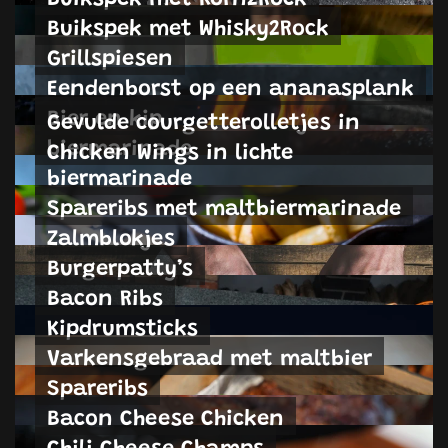
Buikspek met Whisky2Rock
Grillspiesen
Eendenborst op een ananasplank
Bier en kip
Gevulde courgetterolletjes in
biermarinade
Chicken Wings in lichte
biermarinade
Spareribs met maltbiermarinade
Zalmblokjes
Burgerpatty’s
Bacon Ribs
Kipdrumsticks
Varkensgebraad met maltbier
Spareribs
Bacon Cheese Chicken
Chili Cheese Champs