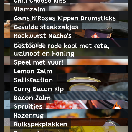
Chili Cheese Ribs
Vlamzalm
Gans N’Roses Kippen Drumsticks
Gevulde steakzakjes
Rockwurst Nacho’s
Pig Sticks
Gestoofde rode kool met feta,
walnoot en honing
Speel met vuur!
Lemon Zalm
Satisfaction
Curry Bacon Kip
Bacon Zalm
Spruitjes
Hazenrug
Buikspekplakken