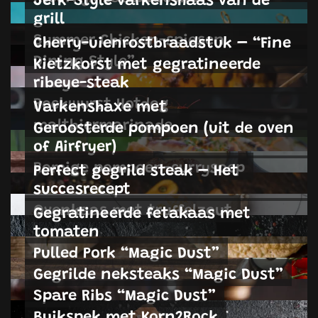
grill
Summer Chicken-spiesen
Cherry-uienrostbraadstuk – “Fine
Dining Style”
Kietzkorst met gegratineerde
ribeye-steak
Rockwurst Hotdog
Varkenshaxe met
maltbiermarinade
Geroosterde pompoen (uit de oven
of Airfryer)
Romige pompoen-currysoep
Perfect gegrild steak – Het
succesrecept
Ovenkaas met truffelzout
Gegratineerde fetakaas met
tomaten
Pulled Pork “Magic Dust”
Gegrilde neksteaks “Magic Dust”
Spare Ribs “Magic Dust”
Buikspek met Korn2Rock