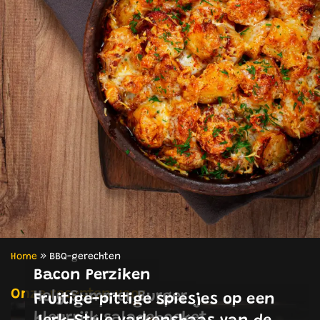
Home
»
BBQ-gerechten
Bacon Perziken
Onze recepten voor
Holy Summer Burger
Fruitige-pittige spiesjes op een
kleurrijk saladeboeket
Jerk-Style varkenshaas van de