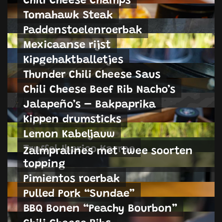
Tomahawk Steak
Paddenstoelenroerbak
Mexicaanse rijst
Kipgehaktballetjes
Thunder Chili Cheese Saus
Chili Cheese Beef Rib Nacho’s
Jalapeño’s – Bakpaprika
Kippen drumsticks
Lemon Kabeljauw
Truffel Iberico Karree
Zalmpralines met twee soorten
topping
Pimientos roerbak
Pulled Pork “Sundae”
BBQ Bonen “Peachy Bourbon”